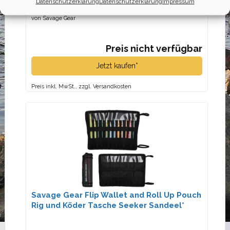
Datenschutzerklärung
Datenschutzerklärung
Impressum
Holds 14 & 8 Bags 14X14cm*
von Savage Gear
Preis nicht verfügbar
Jetzt kaufen*
Preis inkl. MwSt., zzgl. Versandkosten
Savage Gear Flip Wallet and Roll Up Pouch
Rig und Köder Tasche Seeker Sandeel*