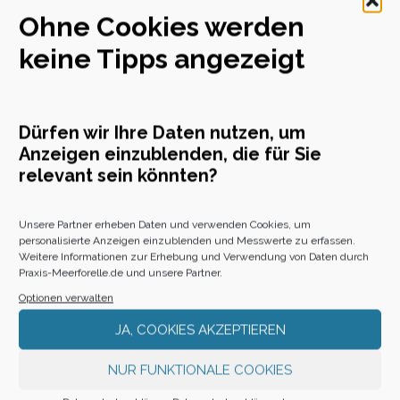
Lure Holds
Ohne Cookies werden
keine Tipps angezeigt
Die Ködertasche für Durchlaufblinker von
Savage Gear ist genau die richtige Lösung für
meine Durchlaufblinker. Ich gehöre nämlich zu
jenen Anglern, die Inlineblinker gern schon
Dürfen wir Ihre Daten nutzen, um
zuhause vorbinden aber auch einige
Anzeigen einzublenden, die für Sie
Durchlaufköder lose mit zum Strand nehmen. Die
relevant sein könnten?
Ködertasche besteht nämlich aus zwei
Aufbewahrungsmöglichkeiten.
Unsere Partner erheben Daten und verwenden Cookies, um
personalisierte Anzeigen einzublenden und Messwerte zu erfassen.
Weitere Informationen zur Erhebung und Verwendung von Daten durch
Praxis-Meerforelle.de und unsere Partner.
Optionen verwalten
JA, COOKIES AKZEPTIEREN
NUR FUNKTIONALE COOKIES
Savage Gear Flip Wallet Rig and Lure