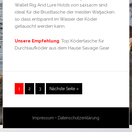
Wallet Rig And Lure Holds von 14x14cm sind
ideal für die Brusttasche der meisten Watjacken,
so dass entspannt im Wasser der Köder
getauscht werden kann.
Unsere Empfehlung
: Top Ködertasche für
Durchlaufköder aus dem Hause Savage Gear
1
2
3
Nächste Seite »
Impressum
•
Datenschutzerklärung